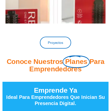
Proyectos
Conoce Nuestros
Planes
Para
Emprendedores
Emprende Ya
Ideal Para Emprendedores Que Inician Su
Presencia Digital.